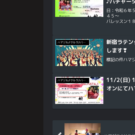
♪バチャー
日：令和６年５月
４５～ オ
バレッスン１
ｅ ♪ハ
用：3...
新宿ラテン
ハマジル♪サルサ♪バチャータ♪イベント
します❣
標記の件ハマ
11/2(日)
ハマジル♪サルサ♪バチャータ♪イベント
オンにてハ