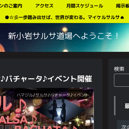
ンのご案内
アクセス
月間スケジュール
掲示
●☆彡一歩踏み出せば、世界が変わる。マイケルサルサ🔥
新小岩サルサ道場へようこそ！
検索
♪バチャータ♪イベント開催
ハマジル♪サルサ♪バチャータ♪イベント
次