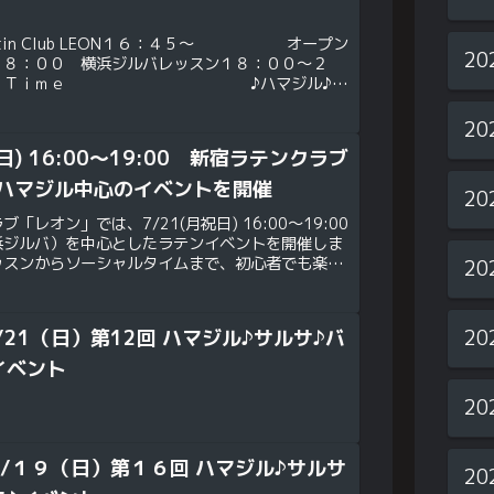
atin Club LEON１６：４５～ オープン
20
１８：００ 横浜ジルバレッスン１８：００～２
 ＤＪＴｉｍｅ ♪ハマジル♪サ
タ費用：3000円(１ドリンク付き）
20
祝日) 16:00～19:00 新宿ラテンクラブ
ハマジル中心のイベントを開催
20
「レオン」では、7/21(月祝日) 16:00～19:00
浜ジルバ）を中心としたラテンイベントを開催しま
ッスンからソーシャルタイムまで、初心者でも楽し
20
ルサ、バチャータ、社交ダンスも満喫で...
20
/21（日）第12回 ハマジル♪サルサ♪バ
イベント
20
５/１９（日）第１６回 ハマジル♪サルサ
20