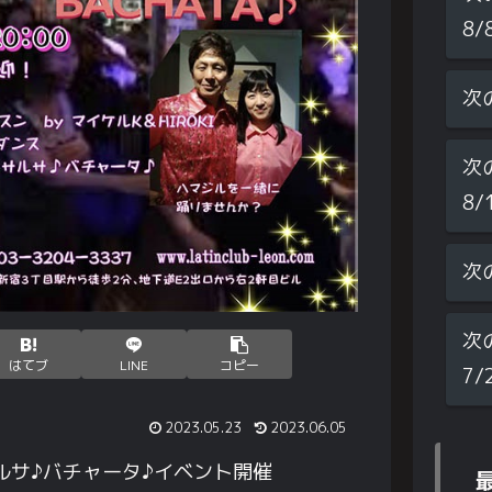
8/
次
次
8/
次
次
はてブ
LINE
コピー
7/
2023.05.23
2023.06.05
サルサ♪バチャータ♪イベント開催