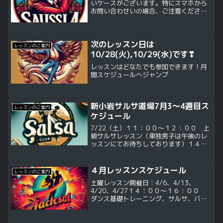
いケースがございます。特にスマホから
お問い合わせいの場合、ご注意くださ
い。
次のレッスン日は
レッスンのご案内
10/28(火),10/29(水)です❣
レッスンはどなたでも参加できます！月
間スケジュールへジャンプ
新小岩サルサ道場7月3～4週目ス
レッスンのご案内
ケジュール
7/22（土）１１：００～１２：００ 上
級サルサレッスン（単独男子は午後のレ
ッスンにてお待ちしております）１４：
００～１６：００ ダンス基礎トレーニ
ング、サルサ、バチャータ7/18（火）１
９：００～２０：１５ ダンス基礎トレ
４月レッスンスケジュール
レッスンのご案内
ーニング、サルサ...
土曜レッスン開催日：4/6、4/13、
4/20、4/27１４：００～１６：００
ダンス基礎トレーニング、サルサ、バチ
ャータ（午前の部に限り単独男子は午後
のレッスンにてお待ちしております）土
曜クラスは午前・午後ともに費：１００