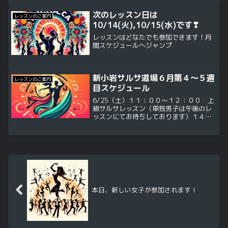
次のレッスン日は
レッスンのご案内
10/14(火),10/15(水)です❣
レッスンはどなたでも参加できます！月
間スケジュールへジャンプ
新小岩サルサ道場６月第４～５週
レッスンのご案内
目スケジュール
6/25（土）１１：００～１２：００ 上
級サルサレッスン（単独男子は午後のレ
ッスンにてお待ちしております）１４：
００～１６：００ ダンス基礎トレーニ
ング、サルサ、バチャータ6/27（火）、
6/28（水）１９：００～２０：１５ ダ
ンス基礎トレ...
本日、新しい女子が参加されます！