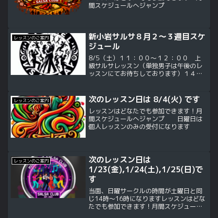
間スケジュールへジャンプ
新小岩サルサ８月２～３週目スケ
レッスンのご案内
ジュール
8/5（土）１１：００～１２：００ 上
級サルサレッスン（単独男子は午後のレ
ッスンにてお待ちしております）１４：
００～１６：００ ダンス基礎トレーニ
ング、サルサ、バチャータ土曜日午前・
午後ともに費：１０００入：不要
次のレッスン日は 8/4(火) です
レッスンのご案内
8/8（火）１９：００～２０...
レッスンはどなたでも参加できます！月
間スケジュールへジャンプ 日曜日は
個人レッスンのみの受付になります
次のレッスン日は
レッスンのご案内
1/23(金),1/24(土),1/25(日)で
す
当面、日曜サークルの時間が土曜日と同
じ14時～16時になりますレッスンはどな
たでも参加できます！月間スケジュール
へジャンプ