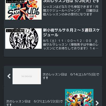
次のレッスン日は 5/26(火) です
レッスンのご案内
レッスンはどなたでも参加できます！月
間スケジュールへジャンプ 日曜日は
個人レッスンのみの受付になります
新小岩サルサ８月２～３週目スケ
レッスンのご案内
ジュール
8/5（土）１１：００～１２：００ 上
級サルサレッスン（単独男子は午後のレ
ッスンにてお待ちしております）１４：
００～１６：００ ダンス基礎トレーニ
ング、サルサ、バチャータ土曜日午前・
午後ともに費：１０００入：不要
8/8（火）１９：００～２０...
次のレッスン日は 6/14(土),6/15(日)で
す❣
次のレッスン日は 6/21(土),6/22(日)で
す❣