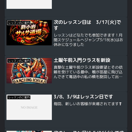
次のレッスン日は 3/17(火)で
レッスンのご案内
す
レッスンはどなたでも参加できます！月
間スケジュールへジャンプ3/18(水)はお
休みになりました
土曜午前入門クラスを新設
レッスンのご案内
真摯な土曜午前クラス新設要望とその依
頼を受けている最中、鵯が部屋に飛び込
んできて電話中の私の横を旋回して出て
いきました。スタッフさんに事情を話し
たところ土曜午前入門クラスを新設しな
さいとのお告げかもしれない・・・土曜
午前入門クラス新設にはそ...
3/8、3/9はレッスン日です
レッスンのご案内
毎回、新しいお客様が来場されてます❣