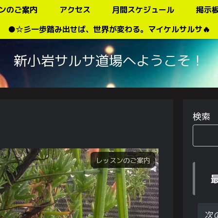
ンのご案内
アクセス
月間スケジュール
掲示
●☆彡一歩踏み出せば、世界が変わる。マイケルサルサ🔥
新小岩サルサ道場へようこそ！
検索
レッスンのご案内
次