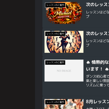
次のレッスン
レッスンのご案内
レッスンはど
プ
次のレッスン
レッスンのご案内
レッスンはど
プ
🔥 情熱
レッスンのご案内
います！ 🔥
ダンス初心者
楽と楽しい雰
リズムに乗っ
レスも吹き飛ぶこ
...
8月レッス
レッスンのご案内