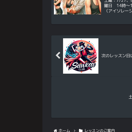
土曜：7/27、
曜日 14時～1
（アイソレーシ
バチャータレッスン
次のレッスン日は 
ホーム
レッスンのご案内