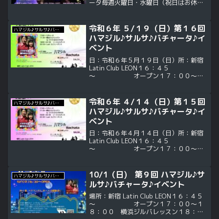
ータ毎週火曜日・水曜日（祝日はお休み
します）１９：００～２０：１５ ダン
ス基礎トレーニング、サルサ、バチャー
タお問い合わせ
令和６年 ５/１９（日）第１６回
ハマジル♪サルサ♪バチャータ♪イベント
Mail:maichael.k@gmail.comTEL：
ハマジル♪サルサ♪バチャータ♪イ
08032529111
ベント
日：令和６年５月１９日（日）所：新宿
Latin Club LEON１６：４５
～ オープン１７：００～１
８：００ 横浜ジルバレッスン１８：０
０～２０：００ ＤＪＴｉｍ
ｅ ♪ハマジル♪
令和６年 ４/１４（日）第１５回
ハマジル♪サルサ♪バチャータ♪イベント
サルサ♪バチャータ費用：3...
ハマジル♪サルサ♪バチャータ♪イ
ベント
日：令和６年４月１４日（日）所：新宿
Latin Club LEON１６：４５
～ オープン１７：００～１
８：００ 横浜ジルバレッスン１８：０
０～２０：００ ＤＪＴｉｍ
ｅ ♪ハマジル♪
10/1（日) 第９回 ハマジル♪サ
ハマジル♪サルサ♪バチャータ♪イベント
サルサ♪バチャータ費用：3...
ルサ♪バチャータ♪イベント
場所：新宿 Latin Club LEON１６：４５
～ オープン１７：００～１
８：００ 横浜ジルバレッスン１８：０